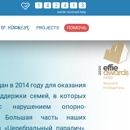
1
4
2
4
1
3
wards received help
OF KINDNESS
PROJECTS
ПОМОЧЬ
ан в 2014 году для оказания
ддержки семей, в которых
с нарушением опорно-
а. Большая часть наших
 «Церебральный паралич».