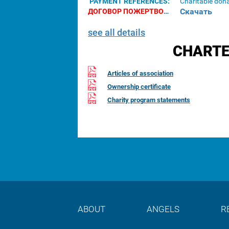
PAYMENT REFERENCES:
Charitable don
Скачать
ДОГОВОР ПОЖЕРТВОВАНИЯ ДЛЯ ЮРИДИЧЕСКИХ ЛИЦ:
see all details
CHARTE
Articles of association
Ownership certificate
Charity program statements
ABOUT
ANGELS
R