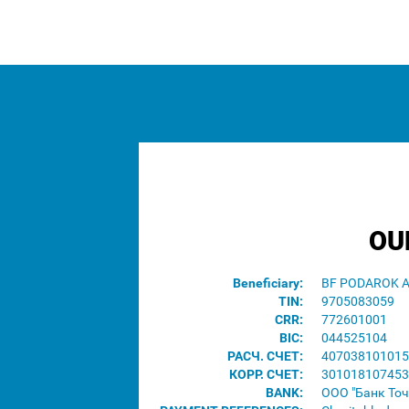
OU
Beneficiary:
BF PODAROK 
TIN:
9705083059
CRR:
772601001
BIC:
044525104
РАСЧ. СЧЕТ:
407038101015
КОРР. СЧЕТ:
301018107453
BANK:
ООО "Банк Точ