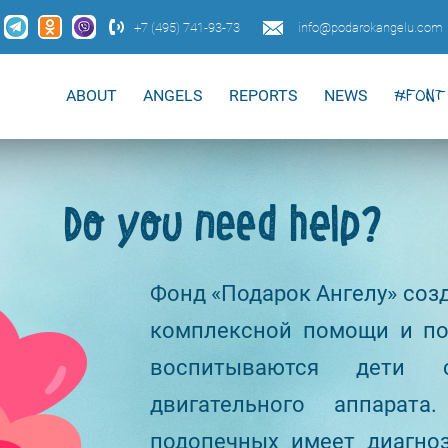
+7 (495) 741-93-73
info@podarokangelu.com
ABOUT
ANGELS
REPORTS
NEWS
#FONT 
Do you need help?
Фонд «Подарок Ангелу» созд
комплексной помощи и по
воспитываются дети 
двигательного аппарат
подопечных имеет диагноз