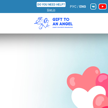
DO YOU NEED HELP?
РУС
/
ENG
Sign in