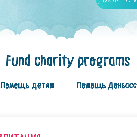
Fund charity programs
Помощь детям
Помощь Донбас