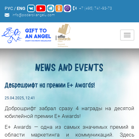
РУС
/
ENG
+7 (495) 741-93-73
info@podarokangelu.com
Нави
NEWS AND EVENTS
Доброшрифт на премии E+ Awards!
25.04.2025, 12:41
Доброшрифт забрал сразу 4 награды на десятой
юбилейной премии E+ Awards!
E+ Awards — одна из самых значимых премий в
области маркетинга и коммуникаций. Здесь