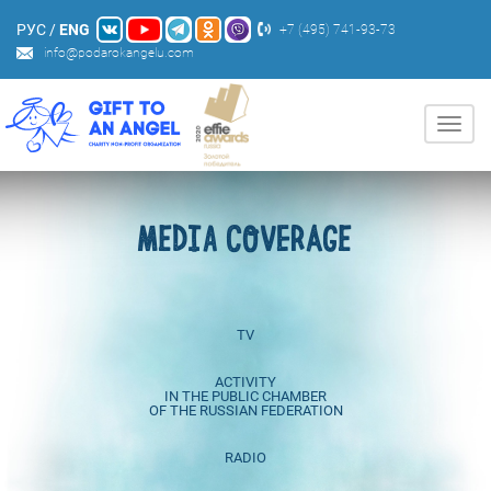
РУС
/
ENG
+7 (495) 741-93-73
info@podarokangelu.com
Нави
MEDIA COVERAGE
TV
ACTIVITY
IN THE PUBLIC CHAMBER
OF THE RUSSIAN FEDERATION
RADIO