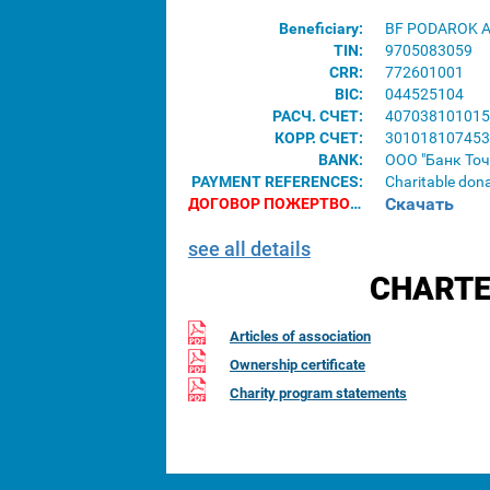
Beneficiary:
BF PODAROK 
TIN:
9705083059
CRR:
772601001
BIC:
044525104
РАСЧ. СЧЕТ:
407038101015
КОРР. СЧЕТ:
301018107453
BANK:
ООО "Банк Точ
PAYMENT REFERENCES:
Charitable don
Скачать
ДОГОВОР ПОЖЕРТВОВАНИЯ ДЛЯ ЮРИДИЧЕСКИХ ЛИЦ:
see all details
CHARTE
Articles of association
Ownership certificate
Charity program statements