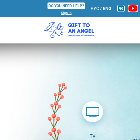
DO YOU NEED HELP?
РУС
/
ENG
Sign in
TV