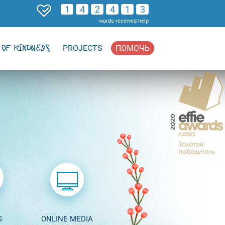
1
4
2
4
1
3
wards received help
OF KINDNESS
PROJECTS
ПОМОЧЬ
S
ONLINE MEDIA