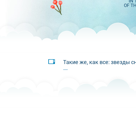
IN
OF T
Такие же, как все: звезды 
-----