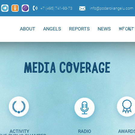
+7 (495) 741-93-73
info@podarokangelu.com
ABOUT
ANGELS
REPORTS
NEWS
#FONT 
MEDIA COVERAGE
ACTIVITY
RADIO
AWARD