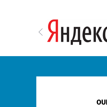
Prev
OU