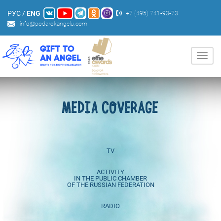
РУС
/
ENG
+7 (495) 741-93-73
info@podarokangelu.com
Нави
MEDIA COVERAGE
TV
ACTIVITY
IN THE PUBLIC CHAMBER
OF THE RUSSIAN FEDERATION
RADIO