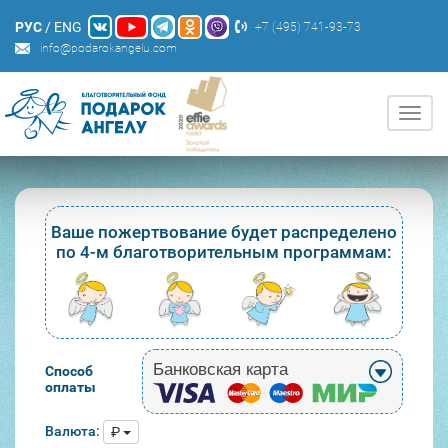
РУС
/
ENG
+7 (495) 741-93-73
info@podarokangelu.com
Нави
Ваше пожертвование будет распределено
по 4-м благотворительным программам:
Банковская карта
Способ
оплаты
Валюта:
₽