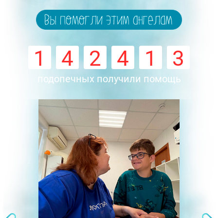
1
4
2
4
1
3
подопечных получили помощь
Next