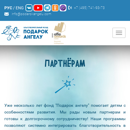
РУС
/
ENG
+7 (495) 741-93-73
info@podarokangelu.com
Нави
ПАРТНЁРАМ
Уже несколько лет фонд "Подарок ангелу" помогает детям с
особенностями развития. Мы рады новым партнерам и
готовы к долгосрочному сотрудничеству! Наши программы
позволяют системно интегрировать благотворительность в