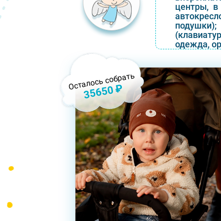
центры, в
автокресло
подушки)
(клавиату
одежда, ор
Осталось собрать
35650 ₽