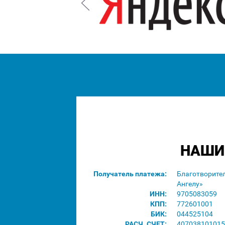
НАШИ
Получатель платежа:
Благотворите
Ангелу»
ИНН:
9705083059
КПП:
772601001
БИК:
044525104
РАСЧ. СЧЕТ:
407038101015