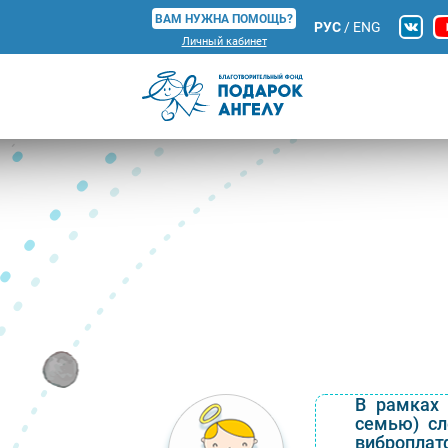
ВАМ НУЖНА ПОМОЩЬ?
РУС
/
ENG
Личный кабинет
В рамках 
семью) сл
виброплат