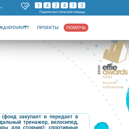
1
4
2
4
1
3
om
Подопечных получили помощь
#ДОБРОШРИФТ
ПРОЕКТЫ
ПОМОЧЬ
(фонд закупает и передает в
альный тренажер, велосипед,
оры для стояния); спортивные