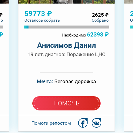
59773 ₽
₽
2625 ₽
но
Осталось собрать
Собрано
О
₽
62398 ₽
Необходимо
Анисимов Данил
19 лет, диагноз: Поражение ЦНС
Мечта:
Беговая дорожка
ПОМОЧЬ
Помоги репостом