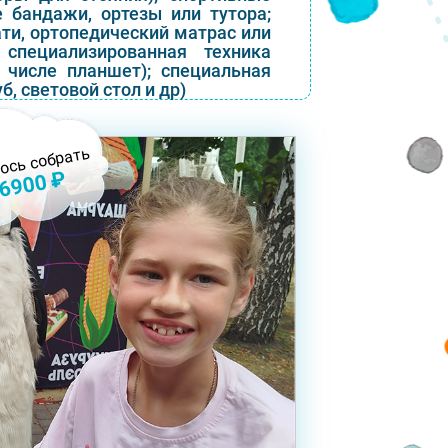
 бандажи, ортезы или тутора;
ати, ортопедический матрас или
специализированная техника
 числе планшет); специальная
, световой стол и др)
ось собрать
6900 ₽