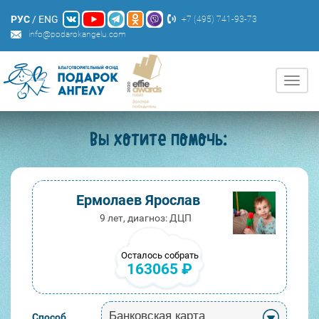
РУС
/
ENG
+7 (495) 741-93-73
info@podarokangelu.com
Нави
Вы хотите помочь:
Ермолаев Ярослав
9 лет, диагноз: ДЦП
Осталось собрать
163065 ₽
Банковская карта
Способ