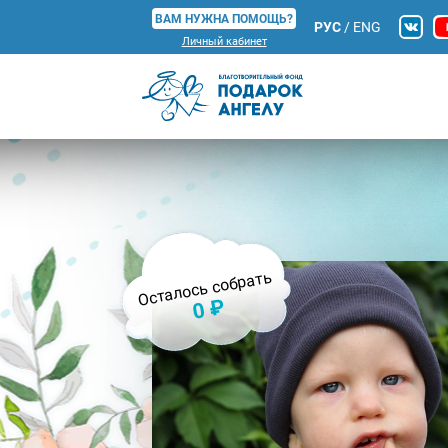
ВАМ НУЖНА ПОМОЩЬ?
РУС
/
ENG
Личный кабинет
Осталось собрать
0 ₽