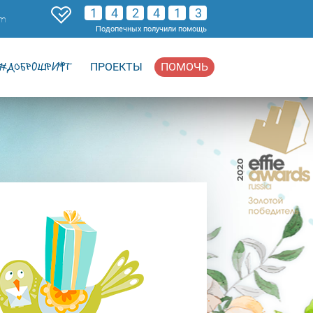
1
4
2
4
1
3
om
Подопечных получили помощь
#ДОБРОШРИФТ
ПРОЕКТЫ
ПОМОЧЬ