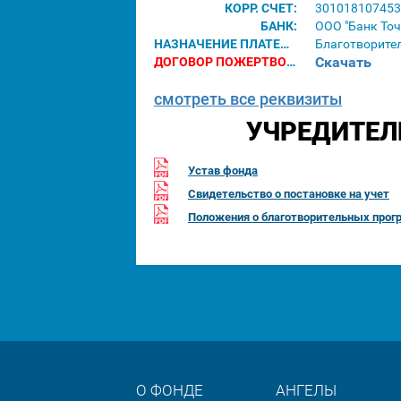
КОРР. СЧЕТ:
301018107453
БАНК:
ООО "Банк Точ
НАЗНАЧЕНИЕ ПЛАТЕЖА:
Благотворите
Скачать
ДОГОВОР ПОЖЕРТВОВАНИЯ ДЛЯ ЮРИДИЧЕСКИХ ЛИЦ:
смотреть все реквизиты
УЧРЕДИТЕЛ
Устав фонда
Свидетельство о постановке на учет
Положения о благотворительных прог
О ФОНДЕ
АНГЕЛЫ