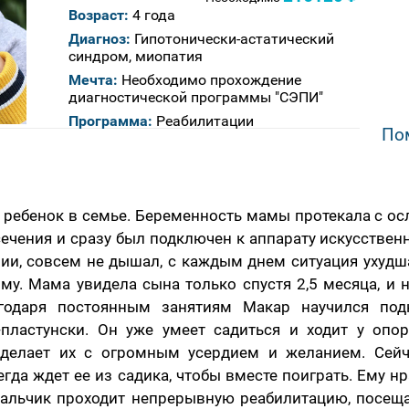
Возраст:
4 года
Диагноз:
Гипотонически-астатический
синдром, миопатия
Мечта:
Необходимо прохождение
диагностической программы "СЭПИ"
Программа:
Реабилитации
По
ребенок в семье. Беременность мамы протекала с о
 сечения и сразу был подключен к аппарату искусствен
ии, совсем не дышал, с каждым днем ситуация ухудш
му. Мама увидела сына только спустя 2,5 месяца, и 
годаря постоянным занятиям Макар научился подн
-пластунски. Он уже умеет садиться и ходит у опор
делает их с огромным усердием и желанием. Сейч
егда ждет ее из садика, чтобы вместе поиграть. Ему 
Мальчик проходит непрерывную реабилитацию, посеща