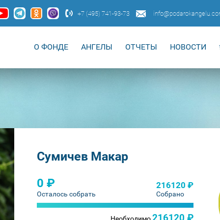
+7 (495) 741-93-73
info@podarokangelu.c
О ФОНДЕ
АНГЕЛЫ
ОТЧЕТЫ
НОВОСТИ
Сумичев Макар
0 ₽
216120 ₽
Осталось собрать
Собрано
216120 ₽
Необходимо