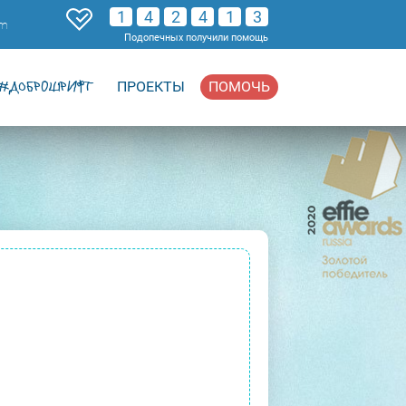
1
4
2
4
1
3
om
Подопечных получили помощь
#ДОБРОШРИФТ
ПРОЕКТЫ
ПОМОЧЬ