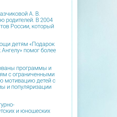
азчиковой А. В.
ю родителей. В 2004
тов России, который
мощи детям «Подарок
 Ангелу» помог более
зованы программы и
тям с ограниченными
ю мотивацию детей с
мы и популяризации
урно-
етских и юношеских