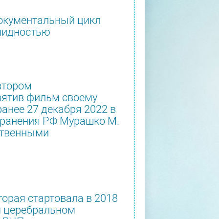
документальный цикл
лидностью
втором
вятив фильм своему
ранее 27 декабря 2022 в
хранения РФ Мурашко М.
ственными
орая стартовала в 2018
м церебральном