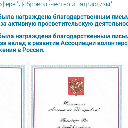
сфере "Добровольчество и патриотизм".
я была награждена благодарственным пись
за активную просветительскую деятельнос
я была награждена благодарственным пись
за вклад в развитие Ассоциации волонтерс
ения в России.