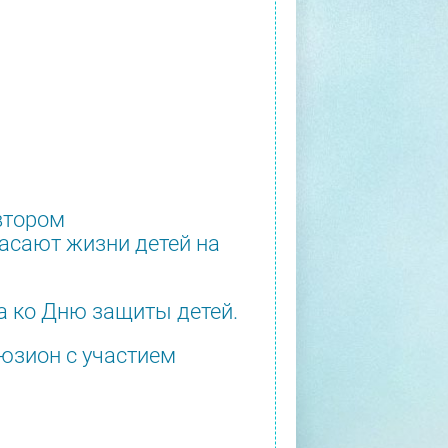
втором
асают жизни детей на
а ко Дню защиты детей.
юзион с участием