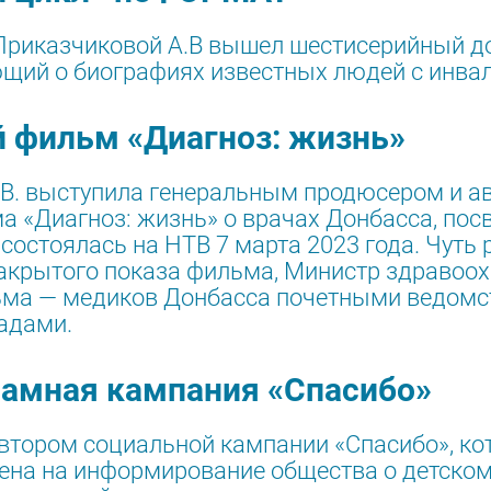
 Приказчиковой А.В вышел шестисерийный 
щий о биографиях известных людей с инва
 фильм «Диагноз: жизнь»
. В. выступила генеральным продюсером и а
а «Диагноз: жизнь» о врачах Донбасса, пос
состоялась на НТВ 7 марта 2023 года. Чуть 
закрытого показа фильма, Министр здравоо
льма — медиков Донбасса почетными ведом
адами.
ламная кампания «Спасибо»
втором социальной кампании «Спасибо», кот
лена на информирование общества о детско