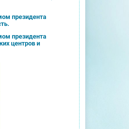
мом президента
ть.
мом президента
ких центров и