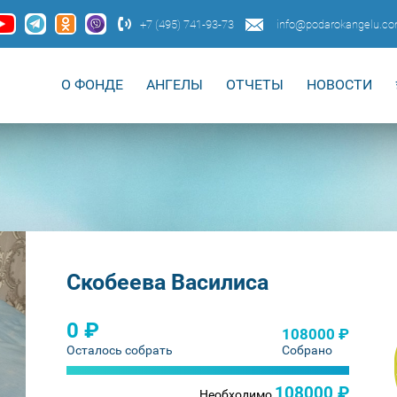
+7 (495) 741-93-73
info@podarokangelu.c
О ФОНДЕ
АНГЕЛЫ
ОТЧЕТЫ
НОВОСТИ
Скобеева Василиса
0 ₽
108000 ₽
Осталось собрать
Собрано
108000 ₽
Необходимо