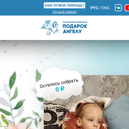
ВАМ НУЖНА ПОМОЩЬ?
РУС
/
ENG
Личный кабинет
Осталось собрать
0 ₽